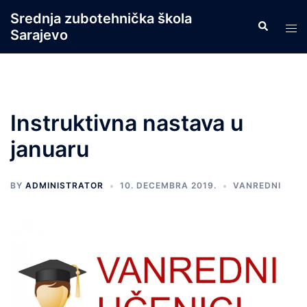
Skip
Srednja zubotehnička škola
Search
to
Tog
Sarajevo
content
men
Instruktivna nastava u
januaru
BY
ADMINISTRATOR
10. DECEMBRA 2019.
VANREDNI