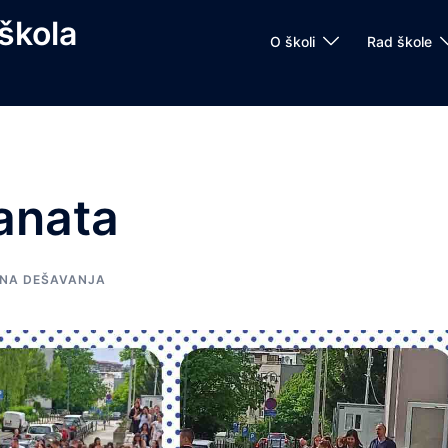
škola
O školi
Rad škole
anata
NA DEŠAVANJA