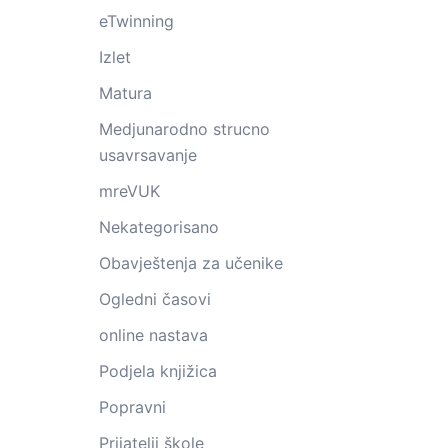
eTwinning
Izlet
Matura
Medjunarodno strucno
usavrsavanje
mreVUK
Nekategorisano
Obavještenja za učenike
Ogledni časovi
online nastava
Podjela knjižica
Popravni
Prijatelji škole