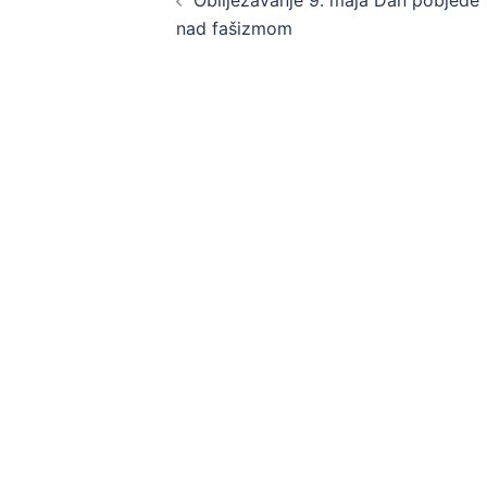
navigation
nad fašizmom