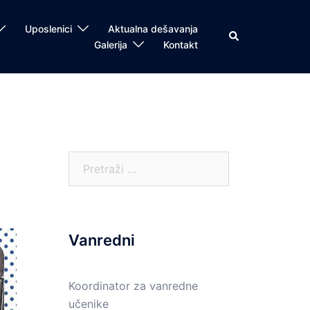
Uposlenici
Aktualna dešavanja
Search
Galerija
Kontakt
Pretraga:
Vanredni
Koordinator za vanredne
učenike