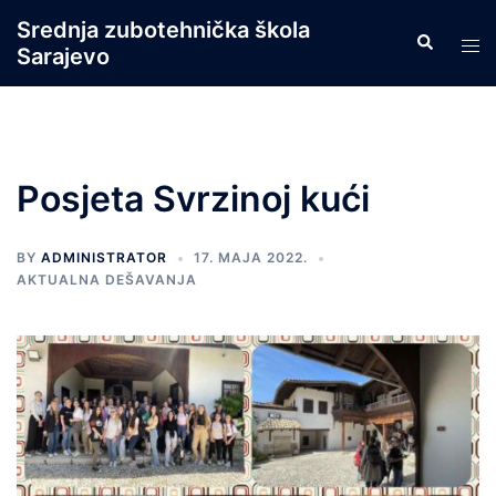
Skip
Srednja zubotehnička škola
Search
to
Tog
Sarajevo
content
men
Posjeta Svrzinoj kući
BY
ADMINISTRATOR
17. MAJA 2022.
AKTUALNA DEŠAVANJA