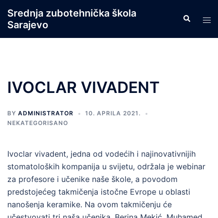
Skip
Srednja zubotehnička škola
Search
to
Tog
Sarajevo
content
men
IVOCLAR VIVADENT
BY
ADMINISTRATOR
10. APRILA 2021.
NEKATEGORISANO
Ivoclar vivadent, jedna od vodećih i najinovativnijih
stomatoloških kompanija u svijetu, održala je webinar
za profesore i učenike naše škole, a povodom
predstojećeg takmičenja istočne Evrope u oblasti
nanošenja keramike. Na ovom takmičenju će
učestvovati tri naša učenika, Berina Mekić, Muhamed