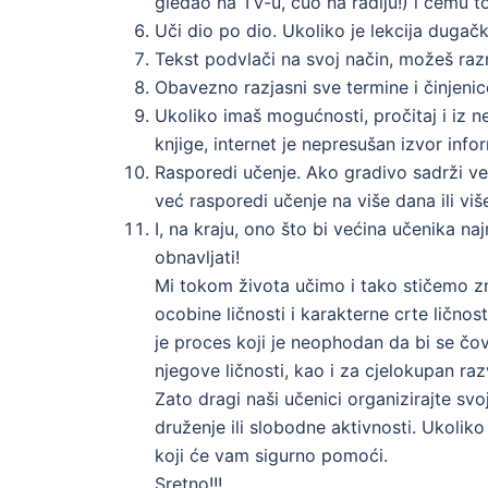
gledao na TV-u, čuo na radiju!) i čemu to
Uči dio po dio. Ukoliko je lekcija dugačk
Tekst podvlači na svoj način, možeš razn
Obavezno razjasni sve termine i činjeni
Ukoliko imaš mogućnosti, pročitaj i iz ne
knjige, internet je nepresušan izvor infor
Rasporedi učenje. Ako gradivo sadrži ve
već rasporedi učenje na više dana ili vi
I, na kraju, ono što bi većina učenika n
obnavljati!
Mi tokom života učimo i tako stičemo zna
ocobine ličnosti i karakterne crte ličnost
je proces koji je neophodan da bi se čo
njegove ličnosti, kao i za cjelokupan ra
Zato dragi naši učenici organizirajte svo
druženje ili slobodne aktivnosti. Ukolik
koji će vam sigurno pomoći.
Sretno!!!