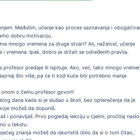
enjem. Međutim, učenje kao proces saznavanja i obogaćiva
mamo dobru motivaciju.
i ima mnogo vremena za druge stvari? Ali, nažalost, učenje
 i vremena. Ipak, dobro je držati se određenih pravila.
da profesor predaje ili ispituje. Ako, već, tako mnogo vreme
u saznaj što više, pa će ti kod kuće biti potrebno manje
i o onom o čemu profesor govori!
istog dana kada si je slušao u školi, bez opterećenja da je
a koje možeš da dopuniš.
 i ponavljaš. Prvo pogledaj lekciju u cjelini, pročitaj naslo
no u tekstu.
ojećeg znanja možeš da iskoristiš (bilo da si o tom čitao,