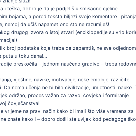
 znanje služi!
a i teška, dobro je da je podjeliš u smisaone cjeline.
im bojama, a pored teksta bilježi svoje komentare i pitanja
ce, nemoj da učiš napamet ono što ne razumiješ!
kog drugog izvora o istoj stvari (enciklopedije su vrlo kori
macija!)
lik broj podataka koje treba da zapamtiš, ne sve odjednom
še puta u toku dana!…
ajradije preskočila – jednom naučeno gradivo – treba redovn
nja, vještine, navike, motivacije, neke emocije, različite
i. Da nema učenja ne bi bilo civilizacije, umjetnosti, nauke. 
vjek održao, proces važan za razvoj čovjeka i formiranje
zvoj čovječanstva!
je vrijeme na pravi način kako bi imali što više vremena za
o ne znate kako i – dobro došli ste uvijek kod pedagoga ško