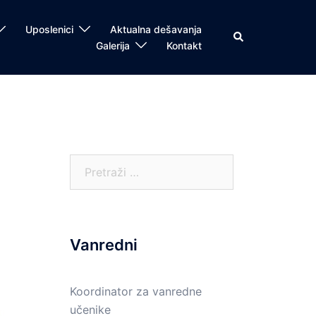
Uposlenici
Aktualna dešavanja
Search
Galerija
Kontakt
Pretraga:
Vanredni
Koordinator za vanredne
učenike