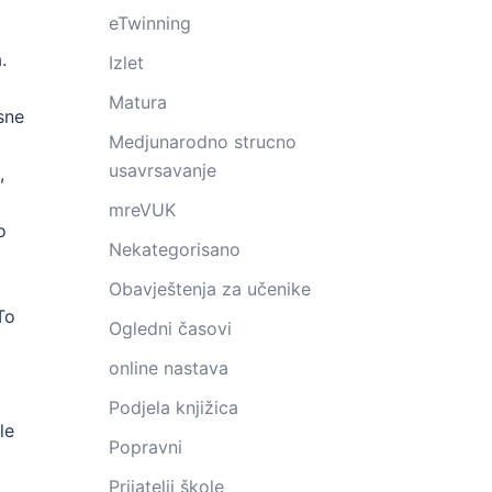
eTwinning
.
Izlet
Matura
sne
Medjunarodno strucno
usavrsavanje
,
mreVUK
o
Nekategorisano
Obavještenja za učenike
To
Ogledni časovi
online nastava
Podjela knjižica
le
Popravni
Prijatelji škole