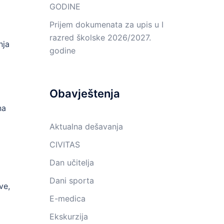
GODINE
Prijem dokumenata za upis u I
razred školske 2026/2027.
nja
godine
Obavještenja
na
Aktualna dešavanja
CIVITAS
Dan učitelja
Dani sporta
ve,
E-medica
Ekskurzija