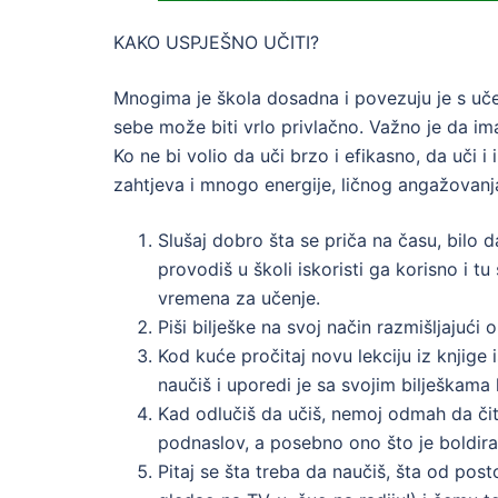
KAKO USPJEŠNO UČITI?
Mnogima je škola dosadna i povezuju je s uč
sebe može biti vrlo privlačno. Važno je da i
Ko ne bi volio da uči brzo i efikasno, da uči 
zahtjeva i mnogo energije, ličnog angažovanja
Slušaj dobro šta se priča na času, bilo 
provodiš u školi iskoristi ga korisno i t
vremena za učenje.
Piši bilješke na svoj način razmišljajuć
Kod kuće pročitaj novu lekciju iz knjige 
naučiš i uporedi je sa svojim bilješkam
Kad odlučiš da učiš, nemoj odmah da čitaš
podnaslov, a posebno ono što je boldira
Pitaj se šta treba da naučiš, šta od post