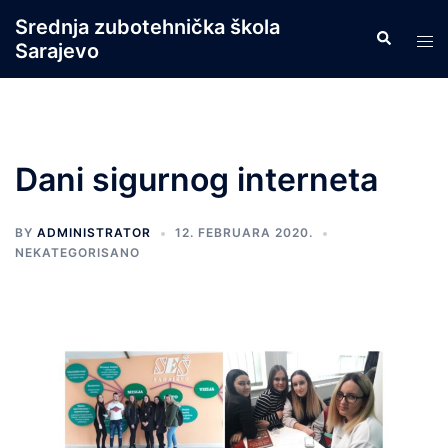
Skip
Srednja zubotehnička škola
Search
to
Tog
Sarajevo
content
men
Dani sigurnog interneta
BY
ADMINISTRATOR
12. FEBRUARA 2020.
NEKATEGORISANO