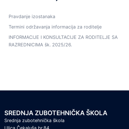
Pravdanje izostanaka
Termini održavanja informacija za roditelje
INFORMACIJE I KONSULTACIJE ZA RODITELJE SA
RAZREDNICIMA šk. 2025/26.
SREDNJA ZUBOTEHNIČKA ŠKOLA
Srednja zubotehnička škola
Ulica Čekaluša br.84