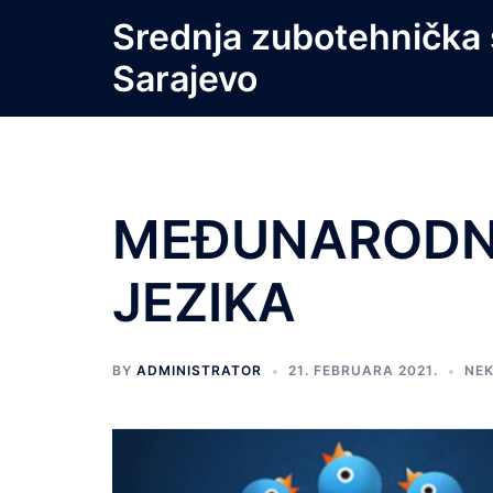
Skip
Srednja zubotehnička 
to
Sarajevo
content
MEĐUNARODN
JEZIKA
BY
ADMINISTRATOR
21. FEBRUARA 2021.
NE