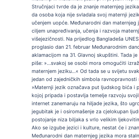
Stručnjaci tvrde da je znanje maternjeg jezika
da osoba koja nije svladala svoj maternji jez
učenjem uopće. Međunarodni dan maternjeg je
ciljem unapređivanja, učenja i razvoja maternje
višejezičnosti. Na prijedlog Bangladeša UNES
proglasio dan 21. februar Međunarodnim danom 
aklamacijom na 31. Glavnoj skupštini. Tada je u
piše: »…svakoj se osobi mora omogućiti izraža
maternjem jeziku…« Od tada se u svijetu sva
jedan od zajedničkih simbola ravnopravnost
»Maternji jezik označava put ljudskog bića i 
kojoj pripada i postavlja temelje razvoju svoji
internet zanemaruju na hiljade jezika, što ug
jegubitak je i osiromašenje za cjelokupan lj
postojanje niza biljaka s vrlo velikim ljekovi
Ako se izgube jezici i kulture, nestat će i zna
Međunarodni dan maternjeg jezika mora stalno