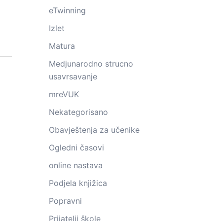
eTwinning
Izlet
Matura
Medjunarodno strucno
usavrsavanje
mreVUK
Nekategorisano
Obavještenja za učenike
Ogledni časovi
online nastava
Podjela knjižica
Popravni
Prijatelji škole