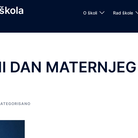
škola
O školi
Rad škole
I DAN MATERNJEG
KATEGORISANO