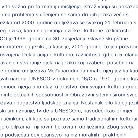
 vrlo važno pri formiranju mišljenja. Istraživanja su pokazal
ik ima problema s učenjem ne samo drugih jezika već i s
zika od 2000. godine obilježava se svakog 21. februara s
g jezika, kao i njegovanja jezičke i kulturne različitosti i
CO je 1999. godine na 30. zasjedanju Glavne skupštine
maternjeg jezika, a kasnije, 2001. godine, to je i potvrdi
svojena Deklaracija o kulturnoj različitosti, gdje u 5. članu
vanje i stvaranje djela na jeziku koji izabere, posebno na
ke godine obilježava Međunarodni dan maternjeg jezika ka
i svih naroda. UNESCO-v dokument 16/C iz 1970. godine ka
pomoću njega ono ulazi u društvo, čini svojom kulturu grup
h intelektualnih sposobnosti.« Obrazovni sitemii širom svijet
rožava i bogatstvo ljudskog znanja. Nestanak bilo kojeg jezi
udski um i znanje, tvrde u UNESCO-u, navodeći kao primjer
tim učinkom, ali koje su poznate samo tradicionalnim kultura
nje o biljkama i njihovim ljekovitim obilježjima. Zbog svega
 podsjećati čovječanstvo na niz moralnih i praktičnih