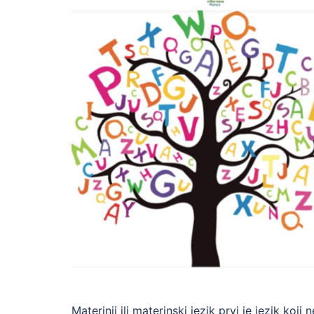
Materinji ili materinski jezik prvi je jezik koj