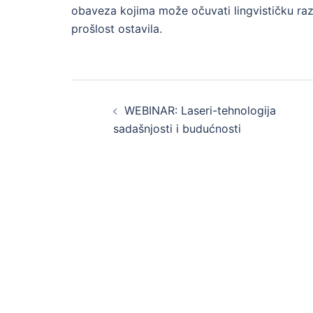
obaveza kojima može očuvati lingvističku ra
prošlost ostavila.
Post
WEBINAR: Laseri-tehnologija
navigation
sadašnjosti i budućnosti