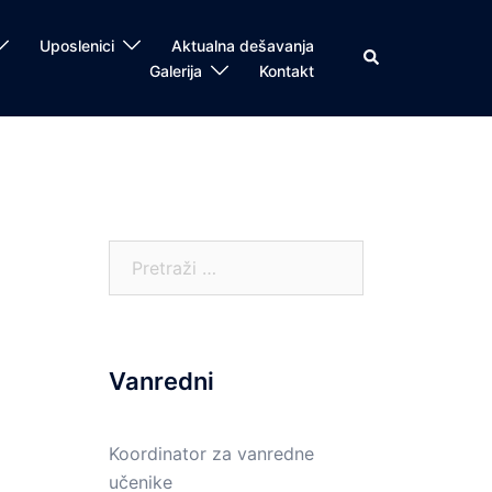
Uposlenici
Aktualna dešavanja
Search
Galerija
Kontakt
Pretraga:
Vanredni
Koordinator za vanredne
učenike