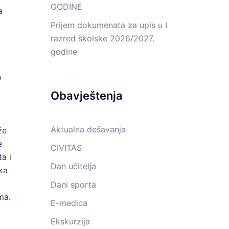
GODINE
a
Prijem dokumenata za upis u I
razred školske 2026/2027.
godine
o
Obavještenja
o
Aktualna dešavanja
že
e
CIVITAS
a i
Dan učitelja
ka
Dani sporta
ma.
E-medica
Ekskurzija