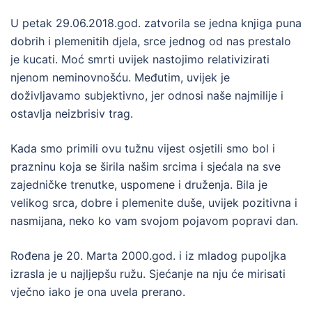
U petak 29.06.2018.god. zatvorila se jedna knjiga puna
dobrih i plemenitih djela, srce jednog od nas prestalo
je kucati. Moć smrti uvijek nastojimo relativizirati
njenom neminovnošću. Međutim, uvijek je
doživljavamo subjektivno, jer odnosi naše najmilije i
ostavlja neizbrisiv trag.
Kada smo primili ovu tužnu vijest osjetili smo bol i
prazninu koja se širila našim srcima i sjećala na sve
zajedničke trenutke, uspomene i druženja. Bila je
velikog srca, dobre i plemenite duše, uvijek pozitivna i
nasmijana, neko ko vam svojom pojavom popravi dan.
Rođena je 20. Marta 2000.god. i iz mladog pupoljka
izrasla je u najljepšu ružu. Sjećanje na nju će mirisati
vječno iako je ona uvela prerano.