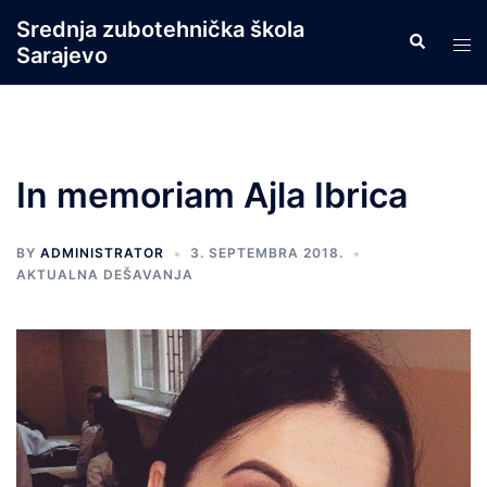
Skip
Srednja zubotehnička škola
Search
to
Tog
Sarajevo
content
men
In memoriam Ajla Ibrica
BY
ADMINISTRATOR
3. SEPTEMBRA 2018.
AKTUALNA DEŠAVANJA