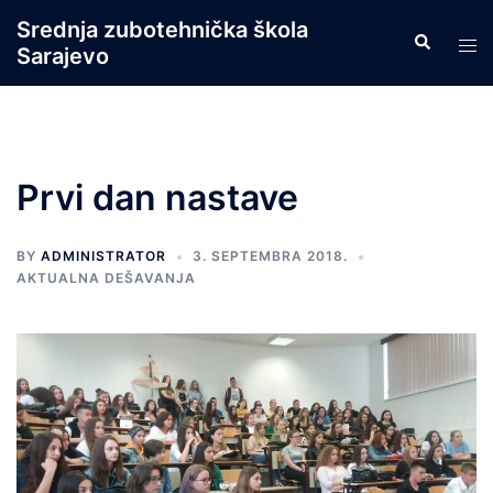
Skip
Srednja zubotehnička škola
Search
to
Tog
Sarajevo
content
men
Prvi dan nastave
BY
ADMINISTRATOR
3. SEPTEMBRA 2018.
AKTUALNA DEŠAVANJA