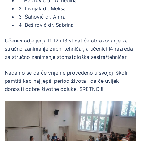
I1 Hadrović dr. Almedina
I2 Livnjak dr. Melisa
I3 Šahović dr. Amra
I4 Beširović dr. Sabrina
Učenici odjeljenja I1, I2 i I3 sticat će obrazovanje za
stručno zanimanje zubni tehničar, a učenici I4 razreda
za stručno zanimanje stomatološka sestra/tehničar.
Nadamo se da će vrijeme provedeno u svojoj školi
pamtiti kao najljepši period života i da će uvijek
donositi dobre životne odluke. SRETNO!!!