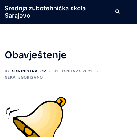
Skip
Srednja zubotehnička škola
Search
to
Tog
Sarajevo
content
men
Obavještenje
BY
ADMINISTRATOR
31. JANUARA 2021.
NEKATEGORISANO