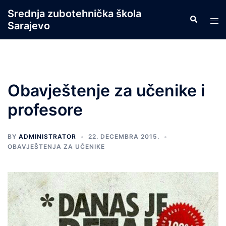
Skip
Srednja zubotehnička škola
Search
to
Tog
Sarajevo
content
men
Obavještenje za učenike i
profesore
BY
ADMINISTRATOR
22. DECEMBRA 2015.
OBAVJEŠTENJA ZA UČENIKE