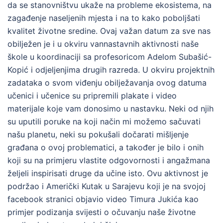
da se stanovništvu ukaže na probleme ekosistema, na
zagađenje naseljenih mjesta i na to kako poboljšati
kvalitet životne sredine. Ovaj važan datum za sve nas
obilježen je i u okviru vannastavnih aktivnosti naše
škole u koordinaciji sa profesoricom Adelom Subašić-
Kopić i odjeljenjima drugih razreda. U okviru projektnih
zadataka o svom viđenju obilježavanja ovog datuma
učenici i učenice su pripremili plakate i video
materijale koje vam donosimo u nastavku. Neki od njih
su uputili poruke na koji način mi možemo sačuvati
našu planetu, neki su pokušali dočarati mišljenje
građana o ovoj problematici, a također je bilo i onih
koji su na primjeru vlastite odgovornosti i angažmana
željeli inspirisati druge da učine isto. Ovu aktivnost je
podržao i Američki Kutak u Sarajevu koji je na svojoj
facebook stranici objavio video Timura Jukića kao
primjer podizanja svijesti o očuvanju naše životne