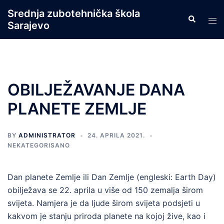
Skip
Srednja zubotehnička škola
Search
to
Tog
Sarajevo
content
men
OBILJEŽAVANJE DANA
PLANETE ZEMLJE
BY
ADMINISTRATOR
24. APRILA 2021.
NEKATEGORISANO
Dan planete Zemlje ili Dan Zemlje (engleski: Earth Day)
obilježava se 22. aprila u više od 150 zemalja širom
svijeta. Namjera je da ljude širom svijeta podsjeti u
kakvom je stanju priroda planete na kojoj žive, kao i