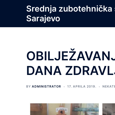
Skip
Srednja zubotehnička 
to
Sarajevo
content
OBILJEŽAVANJ
DANA ZDRAVL
BY
ADMINISTRATOR
17. APRILA 2019.
NEKAT