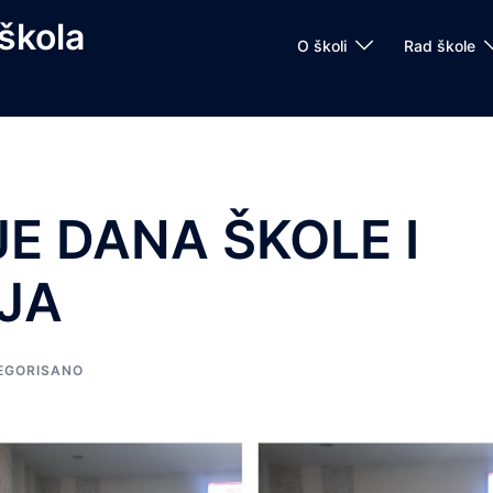
škola
O školi
Rad škole
E DANA ŠKOLE I
JA
EGORISANO