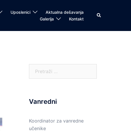
Uposlenici
Aktualna dešavanja
Search
Galerija
Kontakt
Pretraga:
Vanredni
Koordinator za vanredne
učenike