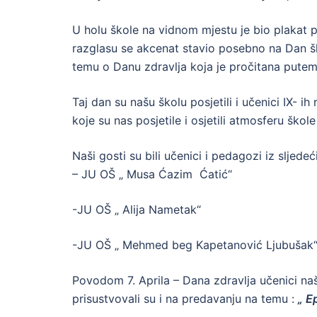
U holu škole na vidnom mjestu je bio plakat p
razglasu se akcenat stavio posebno na Dan ško
temu o Danu zdravlja koja je pročitana putem
Taj dan su našu školu posjetili i učenici IX-
koje su nas posjetile i osjetili atmosferu škol
Naši gosti su bili učenici i pedagozi iz sljede
– JU OŠ „ Musa Ćazim Ćatić“
-JU OŠ „ Alija Nametak“
-JU OŠ „ Mehmed beg Kapetanović Ljubušak
Povodom 7. Aprila – Dana zdravlja učenici n
prisustvovali su i na predavanju na temu :
„ E