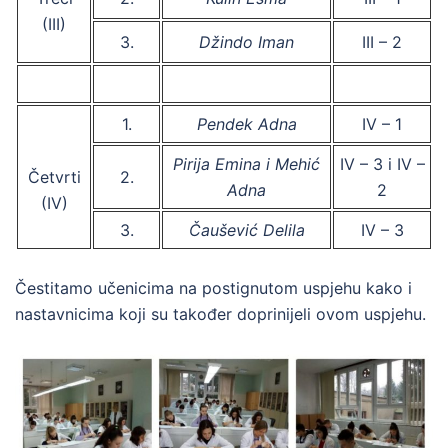
(III)
3.
Džindo Iman
III – 2
1.
Pendek Adna
IV – 1
Pirija Emina i Mehić
IV – 3 i IV –
Četvrti
2.
Adna
2
(IV)
3.
Čaušević Delila
IV – 3
Čestitamo učenicima na postignutom uspjehu kako i
nastavnicima koji su također doprinijeli ovom uspjehu.