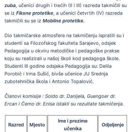
zuba
,
učenici drugih i trećih (II i III) razreda takmičili su
se iz
Fiksne protetike
, a učenici četvrtih (IV) razreda
takmičili su se iz
Mobilne protetike.
Dio takmičarske atmosfere na takmičenju ispratili su i
studenti sa Filozofskog fakulteta Sarajevo, odsjek
Pedagogija u okviru metodičke i pedagoške prakse
koju su realizirali u našoj školi kod pedagoga škole.
Studenti III godine odsjeka Pedagogija su: Delila
Porobić i Irma Sušić, bivše učenice JU Srednja
zubotehnička škola i Antonio Topalović.
Članovi komisije : Soldo dr. Danijela, Guengoer dr.
Ercan i Ćemo dr. Enisa istakli su rezultate takmičenja.
Ime i prezime
Razred
Mjesto
Odjeljenje
učenika