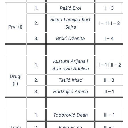
1.
Pašić Erol
I – 3
Rizvo Lamija i Kurt
2.
I – 1 i I – 2
Prvi (I)
Sajra
3.
Brčić Dženita
I – 4
Kustura Arijana i
1.
II – 1 i II – 2
Arapović Adelisa
Drugi
2.
Tatlić Irhad
II – 3
(II)
3.
Hadžajlić Amina
II – 1
1.
Todorović Dean
III – 1
Treći
2.
Kulin Esma
III – 1