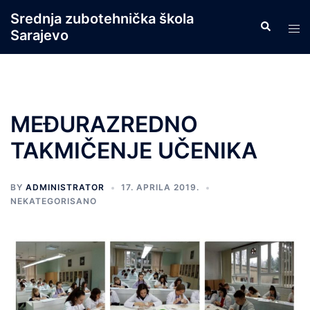
Skip
Srednja zubotehnička škola
Search
to
Tog
Sarajevo
content
men
MEĐURAZREDNO
TAKMIČENJE UČENIKA
BY
ADMINISTRATOR
17. APRILA 2019.
NEKATEGORISANO