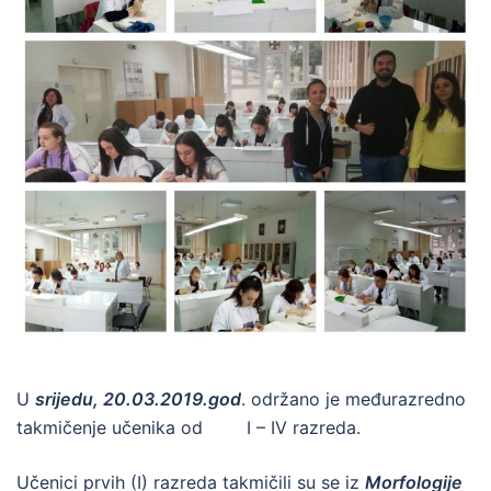
U
srijedu, 20.03.2019.god
. održano je međurazredno
takmičenje učenika od I – IV razreda.
Učenici prvih (I) razreda takmičili su se iz
Morfologije