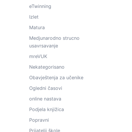
eTwinning
Izlet
Matura
Medjunarodno strucno
usavrsavanje
mreVUK
Nekategorisano
Obavještenja za učenike
Ogledni časovi
online nastava
Podjela knjižica
Popravni
Prijatelji škole