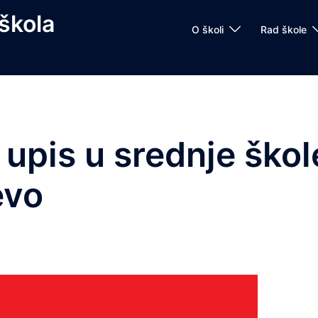
škola
O školi
Rad škole
i upis u srednje škol
evo