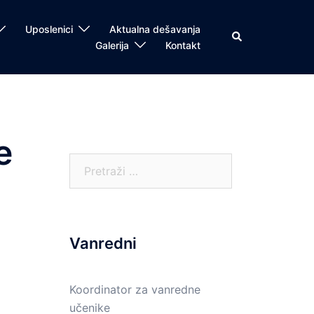
Uposlenici
Aktualna dešavanja
Search
Galerija
Kontakt
e
Pretraga:
Vanredni
Koordinator za vanredne
učenike