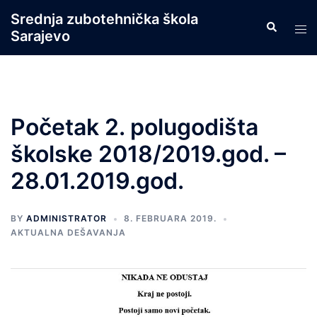
Skip
Srednja zubotehnička škola
Search
to
Tog
Sarajevo
content
men
Početak 2. polugodišta
školske 2018/2019.god. –
28.01.2019.god.
BY
ADMINISTRATOR
8. FEBRUARA 2019.
AKTUALNA DEŠAVANJA