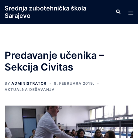
Skip
Srednja zubotehnička škola
Search
to
Tog
Sarajevo
content
men
Predavanje učenika –
Sekcija Civitas
BY
ADMINISTRATOR
8. FEBRUARA 2019.
AKTUALNA DEŠAVANJA