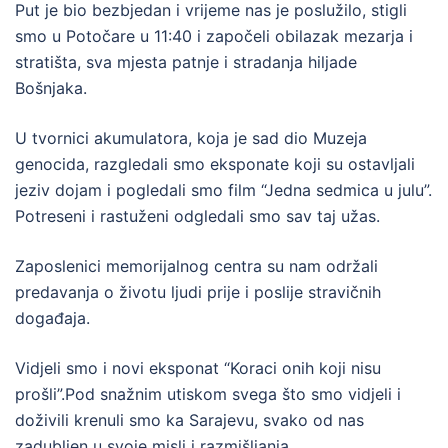
Put je bio bezbjedan i vrijeme nas je poslužilo, stigli
smo u Potočare u 11:40 i započeli obilazak mezarja i
stratišta, sva mjesta patnje i stradanja hiljade
Bošnjaka.
U tvornici akumulatora, koja je sad dio Muzeja
genocida, razgledali smo eksponate koji su ostavljali
jeziv dojam i pogledali smo film “Jedna sedmica u julu”.
Potreseni i rastuženi odgledali smo sav taj užas.
Zaposlenici memorijalnog centra su nam održali
predavanja o životu ljudi prije i poslije stravičnih
događaja.
Vidjeli smo i novi eksponat “Koraci onih koji nisu
prošli”.Pod snažnim utiskom svega što smo vidjeli i
doživili krenuli smo ka Sarajevu, svako od nas
zadubljen u svoje misli i razmišljanja.