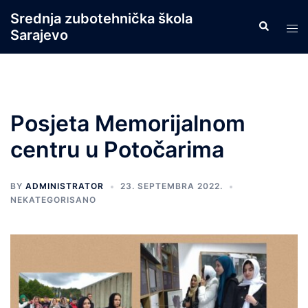
Skip
Srednja zubotehnička škola
Search
to
Tog
Sarajevo
content
men
Posjeta Memorijalnom
centru u Potočarima
BY
ADMINISTRATOR
23. SEPTEMBRA 2022.
NEKATEGORISANO