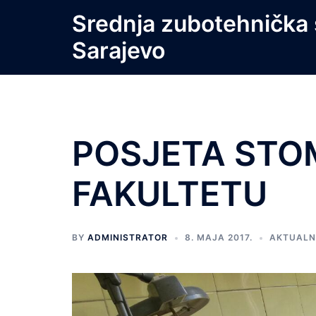
Skip
Srednja zubotehnička 
to
Sarajevo
content
POSJETA ST
FAKULTETU
BY
ADMINISTRATOR
8. MAJA 2017.
AKTUALN