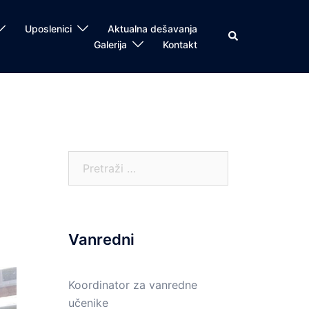
Uposlenici
Aktualna dešavanja
Search
Galerija
Kontakt
Pretraga:
Vanredni
Koordinator za vanredne
učenike