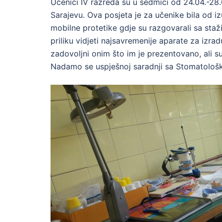
Učenici IV razreda su u sedmici od 24.04.-28.0
Sarajevu. Ova posjeta je za učenike bila od i
mobilne protetike gdje su razgovarali sa staž
priliku vidjeti najsavremenije aparate za izr
zadovoljni onim što im je prezentovano, ali su
Nadamo se uspješnoj saradnji sa Stomatološk