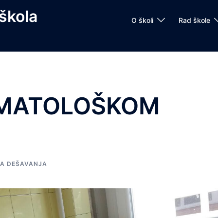
škola
O školi
Rad škole
OMATOLOŠKOM
A DEŠAVANJA