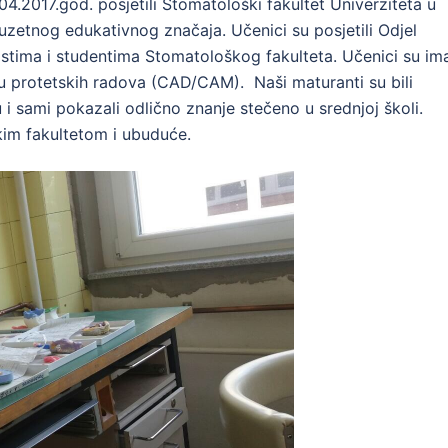
4.2017.god. posjetili Stomatološki fakultet Univerziteta u
zuzetnog edukativnog značaja. Učenici su posjetili Odjel
istima i studentima Stomatološkog fakulteta. Učenici su ima
adu protetskih radova (CAD/CAM). Naši maturanti su bili
 i sami pokazali odlično znanje stečeno u srednjoj školi.
im fakultetom i ubuduće.