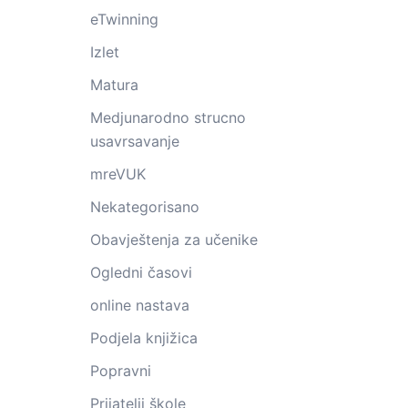
eTwinning
Izlet
Matura
Medjunarodno strucno
usavrsavanje
mreVUK
Nekategorisano
Obavještenja za učenike
Ogledni časovi
online nastava
Podjela knjižica
Popravni
Prijatelji škole