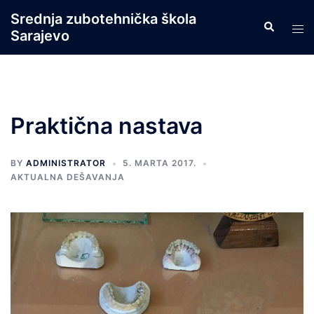
Skip
Srednja zubotehnička škola
Search
to
Tog
Sarajevo
content
men
Praktična nastava
BY
ADMINISTRATOR
5. MARTA 2017.
AKTUALNA DEŠAVANJA