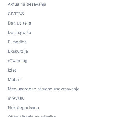
Aktualna dešavanja
CIVITAS
Dan učitelja
Dani sporta
E-medica
Ekskurzija
eTwinning
Izlet
Matura
Medjunarodno strucno usavrsavanje
mreVUK
Nekategorisano
Obavještenja za učenike