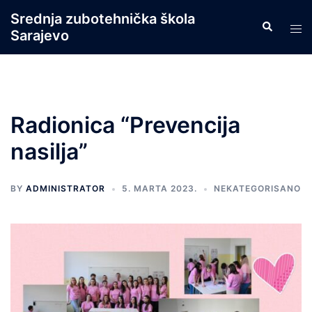
Skip
Srednja zubotehnička škola
Search
to
Tog
Sarajevo
content
men
Radionica “Prevencija
nasilja”
BY
ADMINISTRATOR
5. MARTA 2023.
NEKATEGORISANO