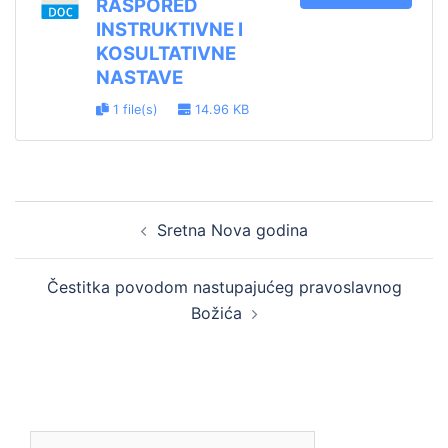
RASPORED
INSTRUKTIVNE I
KOSULTATIVNE
NASTAVE
1 file(s)
14.96 KB
Post
Sretna Nova godina
navigation
Čestitka povodom nastupajućeg pravoslavnog
Božića
Pretraga: