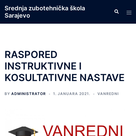
Skip
Srednja zubotehnička škola
Search
to
Tog
Sarajevo
content
men
RASPORED
INSTRUKTIVNE I
KOSULTATIVNE NASTAVE
BY
ADMINISTRATOR
1. JANUARA 2021.
VANREDNI