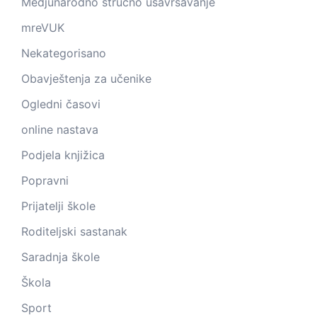
Medjunarodno strucno usavrsavanje
mreVUK
Nekategorisano
Obavještenja za učenike
Ogledni časovi
online nastava
Podjela knjižica
Popravni
Prijatelji škole
Roditeljski sastanak
Saradnja škole
Škola
Sport