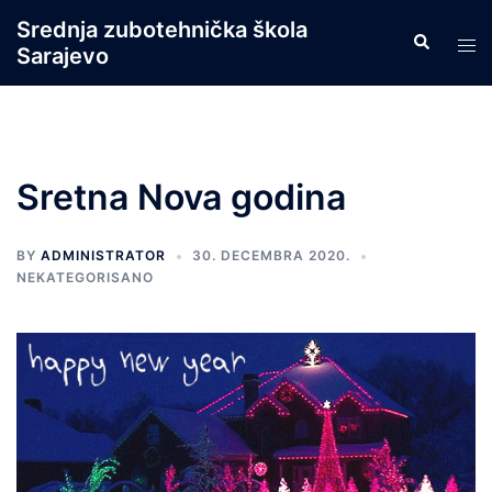
Skip
Srednja zubotehnička škola
Search
to
Tog
Sarajevo
content
men
Sretna Nova godina
BY
ADMINISTRATOR
30. DECEMBRA 2020.
NEKATEGORISANO