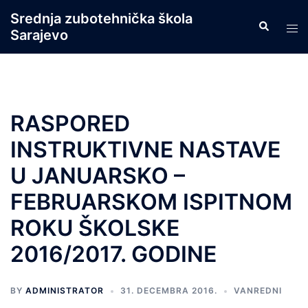
Skip
Srednja zubotehnička škola
Search
to
Tog
Sarajevo
content
men
RASPORED
INSTRUKTIVNE NASTAVE
U JANUARSKO –
FEBRUARSKOM ISPITNOM
ROKU ŠKOLSKE
2016/2017. GODINE
BY
ADMINISTRATOR
31. DECEMBRA 2016.
VANREDNI