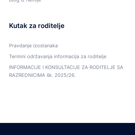
Kutak za roditelje
Pravdanje izostanaka
Termini održavanja informacija za roditelje
INFORMACIJE I KONSULTACIJE ZA RODITELJE SA
RAZREDNICIMA šk. 2025/26.