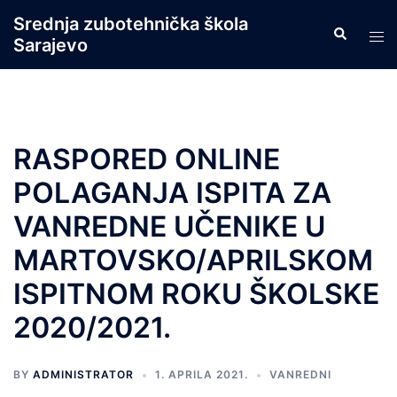
Skip
Srednja zubotehnička škola
Search
to
Tog
Sarajevo
content
men
RASPORED ONLINE
POLAGANJA ISPITA ZA
VANREDNE UČENIKE U
MARTOVSKO/APRILSKOM
ISPITNOM ROKU ŠKOLSKE
2020/2021.
BY
ADMINISTRATOR
1. APRILA 2021.
VANREDNI