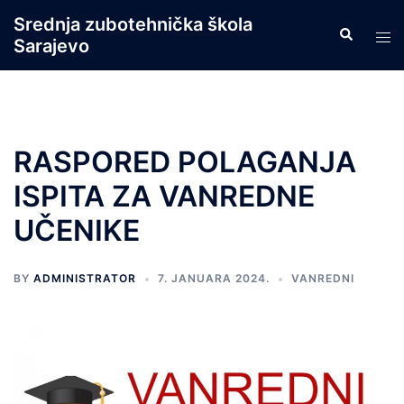
Skip
Srednja zubotehnička škola
Search
to
Tog
Sarajevo
content
men
RASPORED POLAGANJA
ISPITA ZA VANREDNE
UČENIKE
BY
ADMINISTRATOR
7. JANUARA 2024.
VANREDNI