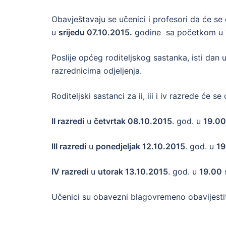
Obavještavaju se učenici i profesori da će se
u
srijedu 07.10.2015.
godine sa početkom u
Poslije općeg roditeljskog sastanka, isti dan
razrednicima odjeljenja.
Roditeljski sastanci za ii, iii i iv razrede će
II razredi
u
četvrtak 08.10.2015
. god. u
19.00
III razredi
u
ponedjeljak 12.10.2015
. god. u
19
IV razredi
u
utorak 13.10.2015
. god. u
19.00
s
Učenici su obavezni blagovremeno obavijestiti