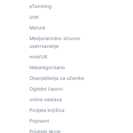
eTwinning
Izlet
Matura
Medjunarodno strucno
usavrsavanje
mreVUK
Nekategorisano
Obavještenja za učenike
Ogledni časovi
online nastava
Podjela knjižica
Popravni
Prijatelji škole