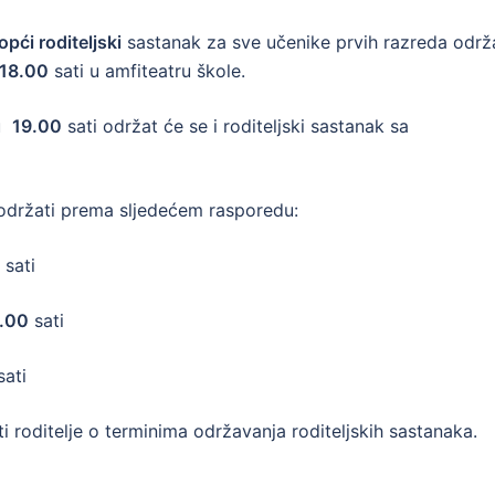
opći roditeljski
sastanak za sve učenike prvih razreda održ
18.00
sati u amfiteatru škole.
 u
19.00
sati održat će se i roditeljski sastanak sa
 se održati prema sljedećem rasporedu:
sati
.00
sati
ati
 roditelje o terminima održavanja roditeljskih sastanaka.