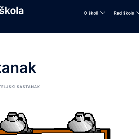
škola
O školi
Rad škole
stanak
TELJSKI SASTANAK