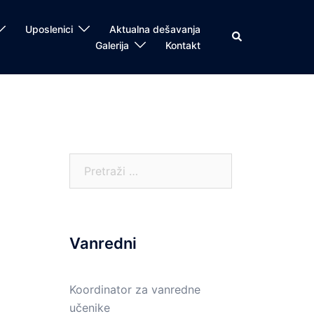
Uposlenici
Aktualna dešavanja
Search
Galerija
Kontakt
Pretraga:
Vanredni
Koordinator za vanredne
učenike