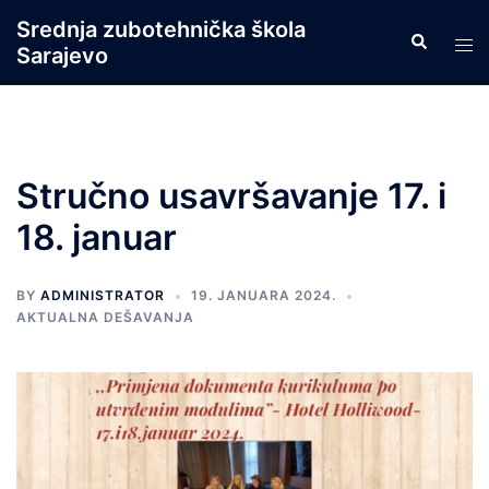
Skip
Srednja zubotehnička škola
Search
to
Tog
Sarajevo
content
men
Stručno usavršavanje 17. i
18. januar
BY
ADMINISTRATOR
19. JANUARA 2024.
AKTUALNA DEŠAVANJA