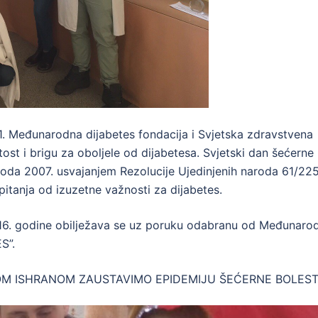
91. Međunarodna dijabetes fondacija i Svjetska zdravstvena
ost i brigu za oboljele od dijabetesa. Svjetski dan šećerne
aroda 2007. usvajanjem Rezolucije Ujedinjenih naroda 61/225
pitanja od izuzetne važnosti za dijabetes.
016. godine obilježava se uz poruku odabranu od Međunaro
S”.
ILNOM ISHRANOM ZAUSTAVIMO EPIDEMIJU ŠEĆERNE BOLESTI