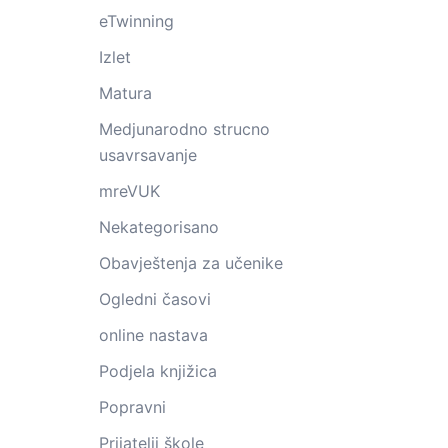
eTwinning
Izlet
Matura
Medjunarodno strucno
usavrsavanje
mreVUK
Nekategorisano
Obavještenja za učenike
Ogledni časovi
online nastava
Podjela knjižica
Popravni
Prijatelji škole