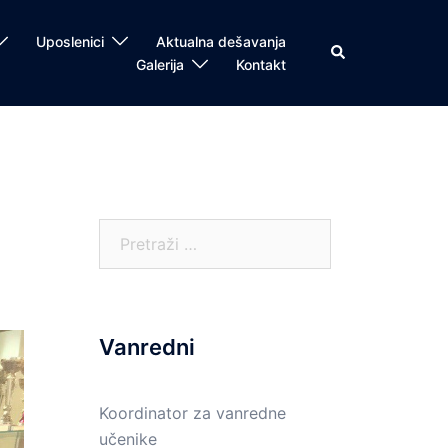
Uposlenici
Aktualna dešavanja
Search
Galerija
Kontakt
Pretraga:
Vanredni
Koordinator za vanredne
učenike