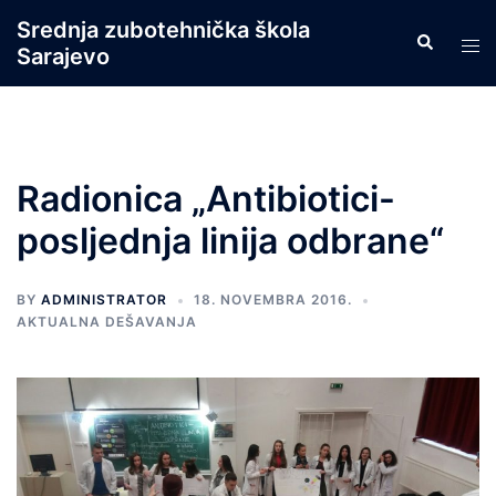
Skip
Srednja zubotehnička škola
Search
to
Tog
Sarajevo
content
men
Radionica „Antibiotici-
posljednja linija odbrane“
BY
ADMINISTRATOR
18. NOVEMBRA 2016.
AKTUALNA DEŠAVANJA