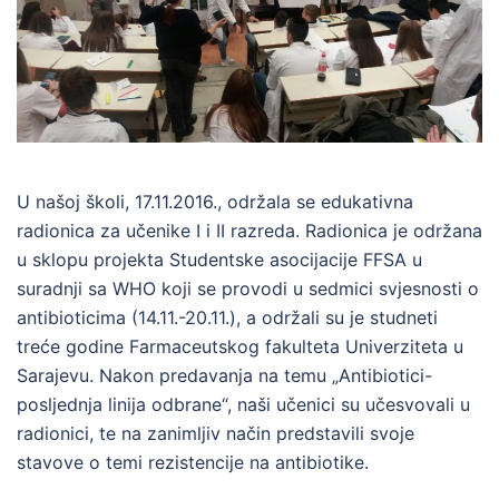
U našoj školi, 17.11.2016., održala se edukativna
radionica za učenike I i II razreda. Radionica je održana
u sklopu projekta Studentske asocijacije FFSA u
suradnji sa WHO koji se provodi u sedmici svjesnosti o
antibioticima (14.11.-20.11.), a održali su je studneti
treće godine Farmaceutskog fakulteta Univerziteta u
Sarajevu. Nakon predavanja na temu „Antibiotici-
posljednja linija odbrane“, naši učenici su učesvovali u
radionici, te na zanimljiv način predstavili svoje
stavove o temi rezistencije na antibiotike.