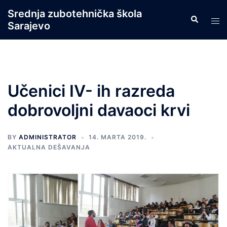
Skip
Srednja zubotehnička škola
Search
to
Tog
Sarajevo
content
men
Učenici IV- ih razreda
dobrovoljni davaoci krvi
BY
ADMINISTRATOR
14. MARTA 2019.
AKTUALNA DEŠAVANJA