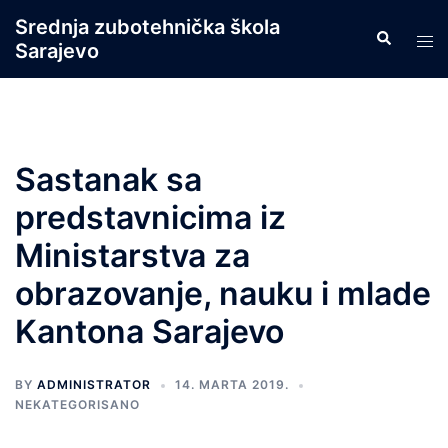
Skip
Srednja zubotehnička škola
Search
to
Tog
Sarajevo
content
men
Sastanak sa
predstavnicima iz
Ministarstva za
obrazovanje, nauku i mlade
Kantona Sarajevo
BY
ADMINISTRATOR
14. MARTA 2019.
NEKATEGORISANO