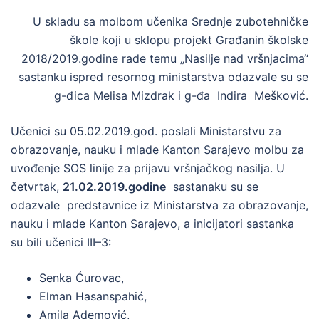
U skladu sa molbom učenika Srednje zubotehničke
škole koji u sklopu projekt Građanin školske
2018/2019.godine rade temu „Nasilje nad vršnjacima“
sastanku ispred resornog ministarstva odazvale su se
g-đica Melisa Mizdrak i g-đa Indira Mešković.
Učenici su 05.02.2019.god. poslali Ministarstvu za
obrazovanje, nauku i mlade Kanton Sarajevo molbu za
uvođenje SOS linije za prijavu vršnjačkog nasilja. U
četvrtak,
21.02.2019.godine
sastanaku su se
odazvale predstavnice iz Ministarstva za obrazovanje,
nauku i mlade Kanton Sarajevo, a inicijatori sastanka
su bili učenici III–3:
Senka Ćurovac,
Elman Hasanspahić,
Amila Ademović,