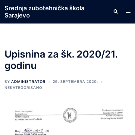
Skip
Srednja zubotehnička škola
Search
to
Tog
Sarajevo
content
men
Upisnina za šk. 2020/21.
godinu
BY
ADMINISTRATOR
29. SEPTEMBRA 2020.
NEKATEGORISANO