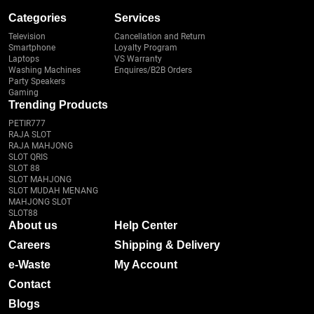
R

4

Categories
Services
7

7

Television
Cancellation and Return
5

L

Smartphone
Loyalty Program
Q

ヤ

Laptops
VS Warranty
Washing Machines
Enquires/B2B Orders
7

ャ

P

Party Speakers
R

Gaming
ハ

C

P

Trending Products
P

3

ャ

PETIR777
M

ャ

RAJA SLOT
H

RAJA MAHJONG
Y

B

1

SLOT QRIS
#

SLOT 88
サ

ハ

B

SLOT MAHJONG
I

SLOT MUDAH MENANG
F

X

MAHJONG SLOT
マ

Q

SLOT88
#

3

About us
Help Center
9

ナ

O

ラ

Careers
Shipping & Delivery
C

C

e-Waste
My Account
A

6

5

N

Contact
D

カ

2

Blogs