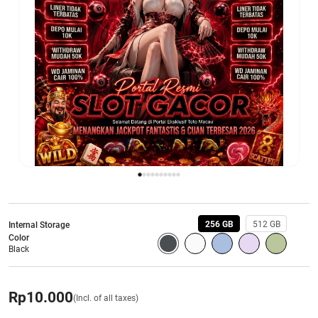
O

S

J

D

H

ナ

6

W

U

%

カ

W

7

S

G

H

サ

%

カ

P

N

O

9

W

%

D

サ

M

N

カ

C

9

D

ャ

2

Z

J

U

マ

G

S

A

ャ

8

9

N

ア

Q

P

@

Q

ハ

7

ラ

$

W

Q

ハ

&

ア

1

1

マ

ナ

2

Y

8

ア

2

256 GB
512 GB
Internal Storage
K

$

&

マ

M

J

Color
9

Y

K

M

&

Black
T

L

ア

ワ

サ

ナ

M

0

5

2

5

#

マ

4

Rp
10.000
2

(Incl. of all taxes)
P

I

E

8

V
