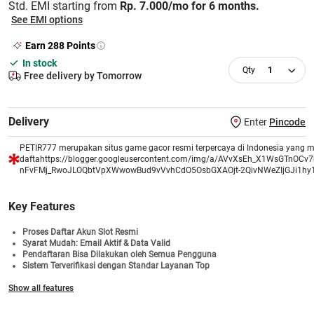
ナ

I

#

H

&

Std. EMI starting from
Rp. 7.000/mo for 6 months.
9

I

&

D

サ

See EMI options
D

カ

O

W

M

ワ

B

ャ

ヤ

Earn
288
Points
M

4

In stock
2

Y

H

1
Free delivery by Tomorrow
B

5

マ

ラ

ハ

@

R

3

L

G

Delivery
Enter
Pincode
L

&

O

ラ

L

PETIR777 merupakan situs game gacor resmi terpercaya di Indonesia yang 
#

ワ

タ

daftahttps://blogger.googleusercontent.com/img/a/AVvXsEh_X1WsGTnO
N

I

nFvFMj_RwoJLOQbtVpXWwowBud9vVvhCdO5OsbGXAOjt-2QivNWeZIjGJi1hy
D

V

ハ

0

W

6

O

Key Features
N

ラ

H

カ

%

ヤ

4

Proses Daftar Akun Slot Resmi
Syarat Mudah: Email Aktif & Data Valid
9

ナ

3

Pendaftaran Bisa Dilakukan oleh Semua Pengguna
マ

カ

Sistem Terverifikasi dengan Standar Layanan Top
マ

カ

@

Informasi Permainan Transparan dan Mudah Dipahami
D

Show all features
Bonus Di Bagikan Setiap Minggu
J

4

Akses Login Cepat & Pilihan Game Slot Terlengkap
ヤ

ハ
