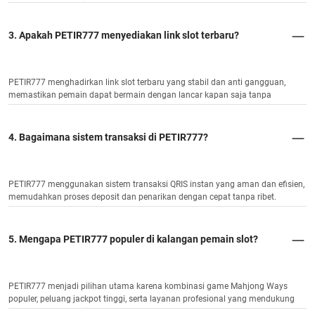
untuk semua pemain.
3. Apakah PETIR777 menyediakan link slot terbaru?
PETIR777 menghadirkan link slot terbaru yang stabil dan anti gangguan,
memastikan pemain dapat bermain dengan lancar kapan saja tanpa
hambatan.
マ

4. Bagaimana sistem transaksi di PETIR777?
P

カ

PETIR777 menggunakan sistem transaksi QRIS instan yang aman dan efisien,
memudahkan proses deposit dan penarikan dengan cepat tanpa ribet.
O

0

5. Mengapa PETIR777 populer di kalangan pemain slot?
#

@

PETIR777 menjadi pilihan utama karena kombinasi game Mahjong Ways
9

populer, peluang jackpot tinggi, serta layanan profesional yang mendukung
kenyamanan bermain.