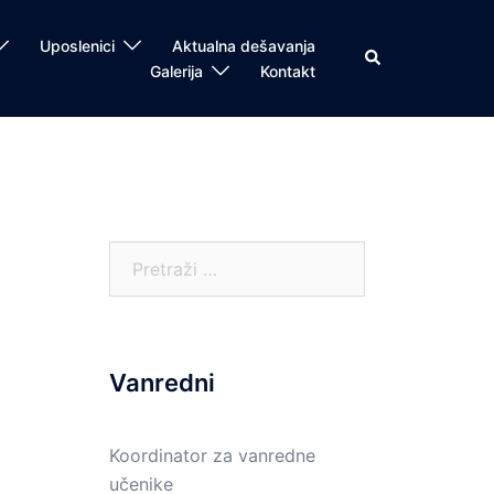
Uposlenici
Aktualna dešavanja
Search
Galerija
Kontakt
Pretraga:
Vanredni
Koordinator za vanredne
učenike