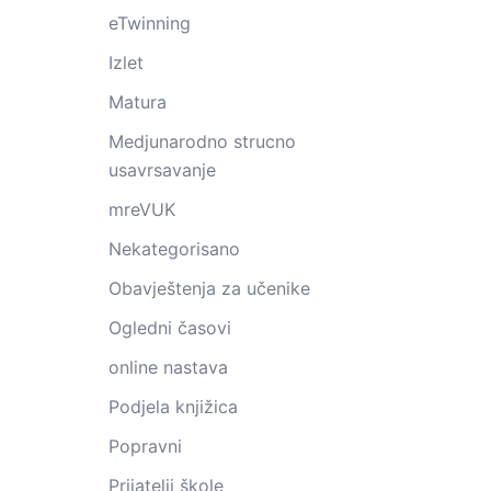
eTwinning
Izlet
Matura
Medjunarodno strucno
usavrsavanje
mreVUK
Nekategorisano
Obavještenja za učenike
Ogledni časovi
online nastava
Podjela knjižica
Popravni
Prijatelji škole