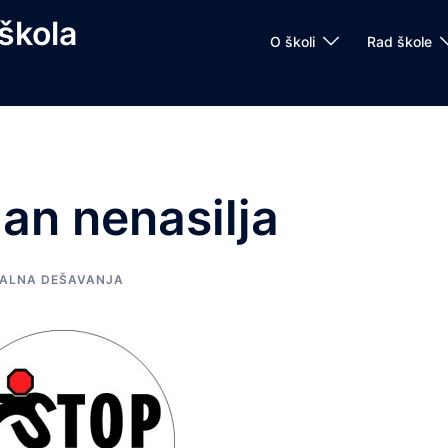
škola
O školi
Rad škole
an nenasilja
ALNA DEŠAVANJA