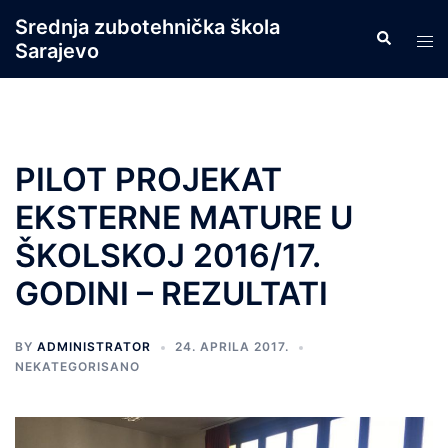
Skip
Srednja zubotehnička škola
Search
to
Tog
Sarajevo
content
men
PILOT PROJEKAT
EKSTERNE MATURE U
ŠKOLSKOJ 2016/17.
GODINI – REZULTATI
BY
ADMINISTRATOR
24. APRILA 2017.
NEKATEGORISANO