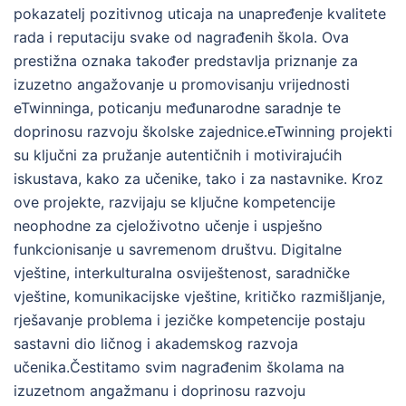
pokazatelj pozitivnog uticaja na unapređenje kvalitete
rada i reputaciju svake od nagrađenih škola. Ova
prestižna oznaka također predstavlja priznanje za
izuzetno angažovanje u promovisanju vrijednosti
eTwinninga, poticanju međunarodne saradnje te
doprinosu razvoju školske zajednice.eTwinning projekti
su ključni za pružanje autentičnih i motivirajućih
iskustava, kako za učenike, tako i za nastavnike. Kroz
ove projekte, razvijaju se ključne kompetencije
neophodne za cjeloživotno učenje i uspješno
funkcionisanje u savremenom društvu. Digitalne
vještine, interkulturalna osviještenost, saradničke
vještine, komunikacijske vještine, kritičko razmišljanje,
rješavanje problema i jezičke kompetencije postaju
sastavni dio ličnog i akademskog razvoja
učenika.Čestitamo svim nagrađenim školama na
izuzetnom angažmanu i doprinosu razvoju