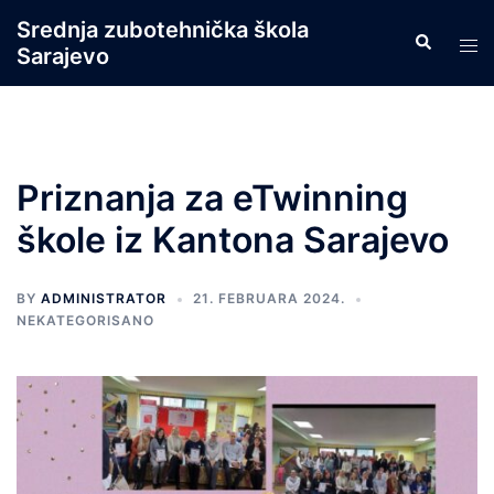
Skip
Srednja zubotehnička škola
Search
to
Tog
Sarajevo
content
men
Priznanja za eTwinning
škole iz Kantona Sarajevo
BY
ADMINISTRATOR
21. FEBRUARA 2024.
NEKATEGORISANO