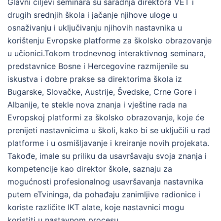
Glavni ciljevi seminara su saradnja direktora VET i
drugih srednjih škola i jačanje njihove uloge u
osnaživanju i uključivanju njihovih nastavnika u
korištenju Evropske platforme za školsko obrazovanje
u učionici.Tokom trodnevnog interaktivnog seminara,
predstavnice Bosne i Hercegovine razmijenile su
iskustva i dobre prakse sa direktorima škola iz
Bugarske, Slovačke, Austrije, Švedske, Crne Gore i
Albanije, te stekle nova znanja i vještine rada na
Evropskoj platformi za školsko obrazovanje, koje će
prenijeti nastavnicima u školi, kako bi se uključili u rad
platforme i u osmišljavanje i kreiranje novih projekata.
Takođe, imale su priliku da usavršavaju svoja znanja i
kompetencije kao direktor škole, saznaju za
mogućnosti profesionalnog usavršavanja nastavnika
putem eTvininga, da pohađaju zanimljive radionice i
koriste različite IKT alate, koje nastavnici mogu
koristiti u nastavnom procesu.