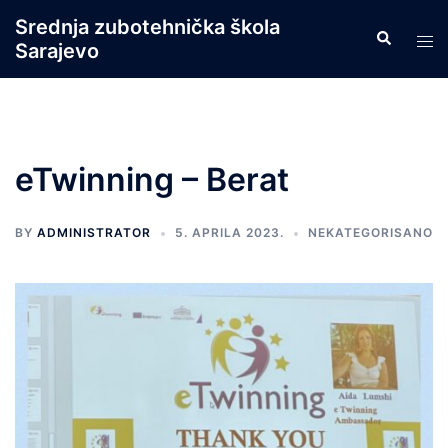
Skip
Srednja zubotehnička škola
Search
to
Tog
Sarajevo
content
men
eTwinning – Berat
BY
ADMINISTRATOR
5. APRILA 2023.
NEKATEGORISANO