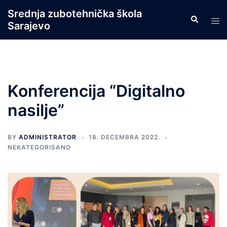
Skip
Srednja zubotehnička škola
Search
to
Tog
Sarajevo
content
men
Konferencija “Digitalno
nasilje”
BY
ADMINISTRATOR
18. DECEMBRA 2022.
NEKATEGORISANO