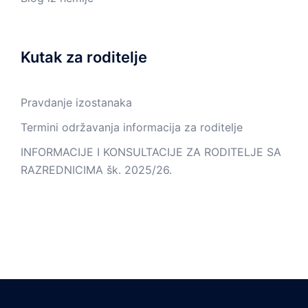
Kutak za roditelje
Pravdanje izostanaka
Termini održavanja informacija za roditelje
INFORMACIJE I KONSULTACIJE ZA RODITELJE SA
RAZREDNICIMA šk. 2025/26.