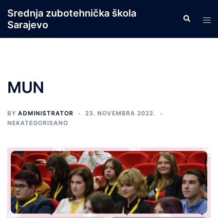
Skip
Srednja zubotehnička škola
Search
to
Tog
Sarajevo
content
men
MUN
BY
ADMINISTRATOR
23. NOVEMBRA 2022.
NEKATEGORISANO