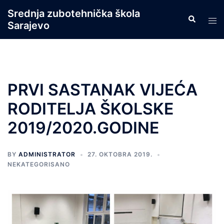
Skip
Srednja zubotehnička škola
Search
to
Tog
Sarajevo
content
men
PRVI SASTANAK VIJEĆA
RODITELJA ŠKOLSKE
2019/2020.GODINE
BY
ADMINISTRATOR
27. OKTOBRA 2019.
NEKATEGORISANO