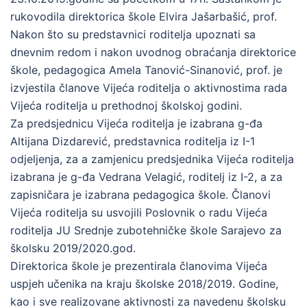
rukovodila direktorica škole Elvira Jašarbašić, prof.
Nakon što su predstavnici roditelja upoznati sa
dnevnim redom i nakon uvodnog obraćanja direktorice
škole, pedagogica Amela Tanović-Sinanović, prof. je
izvjestila članove Vijeća roditelja o aktivnostima rada
Vijeća roditelja u prethodnoj školskoj godini.
Za predsjednicu Vijeća roditelja je izabrana g-đa
Altijana Dizdarević, predstavnica roditelja iz I-1
odjeljenja, za a zamjenicu predsjednika Vijeća roditelja
izabrana je g-đa Vedrana Velagić, roditelj iz I-2, a za
zapisničara je izabrana pedagogica škole. Članovi
Vijeća roditelja su usvojili Poslovnik o radu Vijeća
roditelja JU Srednje zubotehničke škole Sarajevo za
školsku 2019/2020.god.
Direktorica škole je prezentirala članovima Vijeća
uspjeh učenika na kraju školske 2018/2019. Godine,
kao i sve realizovane aktivnosti za navedenu školsku