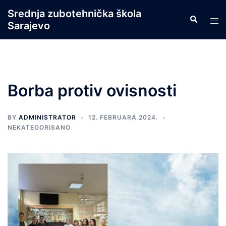
Skip
Srednja zubotehnička škola
Search
to
Tog
Sarajevo
content
men
Borba protiv ovisnosti
BY
ADMINISTRATOR
12. FEBRUARA 2024.
NEKATEGORISANO