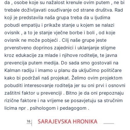
da , osobe koje su nažalost krenule ovim putem , ne bi
trebale doživljavati osuđivanje od strane društva. Rad
koji je predstavila naša grupa treba da u ljudima
pobudi empatiju i prikaže stanje u kojem se nalazi
ovisnik , a to je stanje vječne borbe i boli , od koje
ovisnik ne može pobjeći . Cilj naše grupe jeste
prvenstveno doprinos zajednici i uklanjanje stigme
kroz edukacije za mlade i njihove roditelje, te javna
prevencija putem medija. Do sada smo gostovali na
Kalman radiju i imamo u planu da uključimo političare
kako bi podržali naš projekat. Želimo ovim projektom
pobuditi interesovanje roditelja jer su oni prvi i osnovni
zaštitni faktor u prevenciji . Bitno je da oni prepoznaju
rizične faktore i na vrijeme se posavjetuju sa stručnim
licima npr . psihologom i pedagogom .