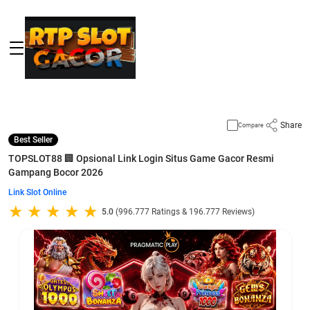
F

R

Supported by
slot gacor
0

X

M

L

B

ヤ

ヤ

ア

ハ

J

タ

P

Share
Compare
G

Best Seller
6

I

V

マ

TOPSLOT88 🏢 Opsional Link Login Situs Game Gacor Resmi
O

カ

3

Gampang Bocor 2026
A

1

W

7

Link Slot Online
W

O

R

V

5.0
(996.777 Ratings & 196.777 Reviews)
タ

O

J

N

6

T

0

N

P

A

ャ

ナ

ャ

カ

T

J
