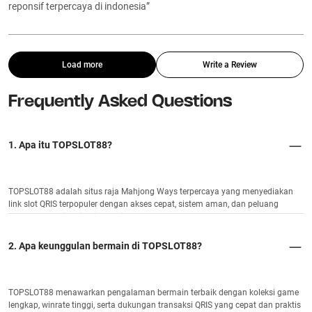
reponsif terpercaya di indonesia”
サ

H

J

ャ

N

J

R

Load more
Write a Review
6

Q

U

V

3

5

Frequently Asked Questions
サ

E

J

7

$

1

タ

1. Apa itu TOPSLOT88?
Z

A

K

J

ナ

Q

R

TOPSLOT88 adalah situs raja Mahjong Ways terpercaya yang menyediakan
P

H

link slot QRIS terpopuler dengan akses cepat, sistem aman, dan peluang
K

kemenangan tinggi setiap hari.
5

V

&

ア

2. Apa keunggulan bermain di TOPSLOT88?
E

ナ

0

U

D

A

TOPSLOT88 menawarkan pengalaman bermain terbaik dengan koleksi game
I

2

lengkap, winrate tinggi, serta dukungan transaksi QRIS yang cepat dan praktis
9
