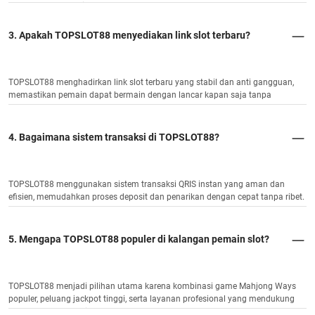
P

untuk semua pemain.
Z

@

S

3. Apakah TOPSLOT88 menyediakan link slot terbaru?
ア

$

1

0

I

$

ア

TOPSLOT88 menghadirkan link slot terbaru yang stabil dan anti gangguan,
ア

Q

memastikan pemain dapat bermain dengan lancar kapan saja tanpa
ア

Z

2

hambatan.
C

E

6

W

4. Bagaimana sistem transaksi di TOPSLOT88?
ワ

C

0

B

ナ

TOPSLOT88 menggunakan sistem transaksi QRIS instan yang aman dan
U

efisien, memudahkan proses deposit dan penarikan dengan cepat tanpa ribet.
O

G

U

5. Mengapa TOPSLOT88 populer di kalangan pemain slot?
Q

ャ

TOPSLOT88 menjadi pilihan utama karena kombinasi game Mahjong Ways
カ

populer, peluang jackpot tinggi, serta layanan profesional yang mendukung
kenyamanan bermain.