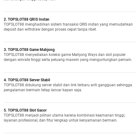
2. TOPSLOT88 QRIS Instan
TOPSLOT88 menghadirkan sistem transaksi QRIS instan yang memudahkan
deposit dan withdraw dengan proses cepat tanpa ribet.
3. TOPSLOT88 Game Mahjong
H

TOPSLOT88 menyediakan koleksi game Mahjong Ways dan slot populer
S

dengan winrate tinggi serta peluang maxwin yang menguntungkan pemain.
$

ハ

J

M

5

4. TOPSLOT88 Server Stabil
%

TOPSLOT88 didukung server stabil dan link terbaru anti gangguan sehingga
2

9

pengalaman bermain tetap lancar kapan saja.
P

V

5

D

ア

カ

R

5. TOPSLOT88 Slot Gacor
V

Y

TOPSLOT88 menjadi pilihan utama karena kombinasi keamanan tinggi,
%

7

layanan profesional, dan fitur lengkap untuk kenyamanan bermain.
J

P

Y

M

ヤ

%

ヤ

@
