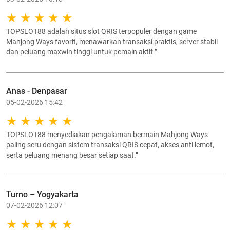
&

R

K

U

H

0

L

ラ

TOPSLOT88 adalah situs slot QRIS terpopuler dengan game
J

P

ヤ

Mahjong Ways favorit, menawarkan transaksi praktis, server stabil
E

S

dan peluang maxwin tinggi untuk pemain aktif.”
N

N

Z

K

U

ハ

S

S

Anas - Denpasar
V

L

X

05-02-2026 15:42
8

M

ャ

Y

O

3

4

TOPSLOT88 menyediakan pengalaman bermain Mahjong Ways
E

4

paling seru dengan sistem transaksi QRIS cepat, akses anti lemot,
T

V

serta peluang menang besar setiap saat.”
S

%

F

ア

Turno – Yogyakarta
07-02-2026 12:07
L

5
