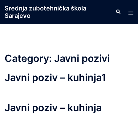
Skip
Srednja zubotehnička škola
Search
to
Tog
Sarajevo
content
men
Category:
Javni pozivi
Javni poziv – kuhinja1
Javni poziv – kuhinja