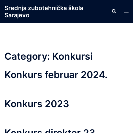
Skip
Srednja zubotehnička škola
Search
to
Tog
Sarajevo
content
men
Category:
Konkursi
Konkurs februar 2024.
Konkurs 2023
Konkurs direktor 23