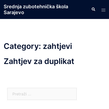
Skip
Srednja zubotehnička škola
Search
to
Tog
Sarajevo
content
men
Category:
zahtjevi
Zahtjev za duplikat
Pretraga: