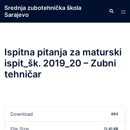
Skip
Srednja zubotehnička škola
Search
to
Tog
Sarajevo
content
men
Ispitna pitanja za maturski
ispit_šk. 2019_20 – Zubni
tehničar
Download
683
File Size
11.41 KB