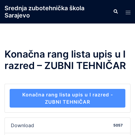
Skip
Srednja zubotehnička škola
Search
to
Tog
Sarajevo
content
men
Konačna rang lista upis u I
razred – ZUBNI TEHNIČAR
Konačna rang lista upis u I razred -
ZUBNI TEHNIČAR
Download
5057