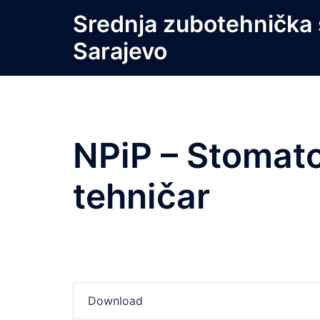
Skip
Srednja zubotehnička 
to
Sarajevo
content
NPiP – Stomato
tehničar
Download