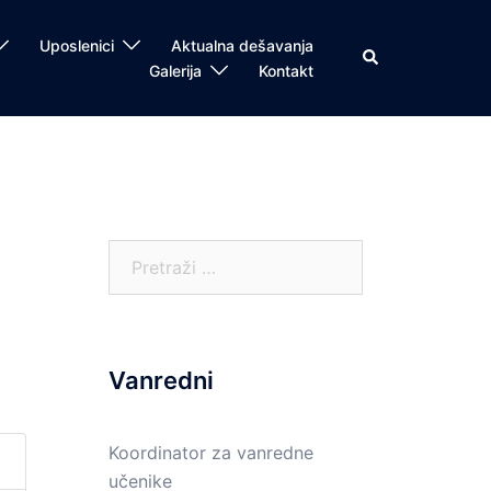
Uposlenici
Aktualna dešavanja
Search
Galerija
Kontakt
Pretraga:
Vanredni
Koordinator za vanredne
učenike