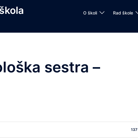
škola
O školi
Rad škole
loška sestra –
137