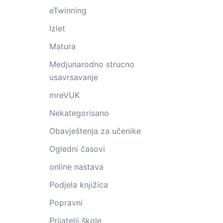
eTwinning
Izlet
Matura
Medjunarodno strucno
usavrsavanje
mreVUK
Nekategorisano
Obavještenja za učenike
Ogledni časovi
online nastava
Podjela knjižica
Popravni
Prijatelji škole