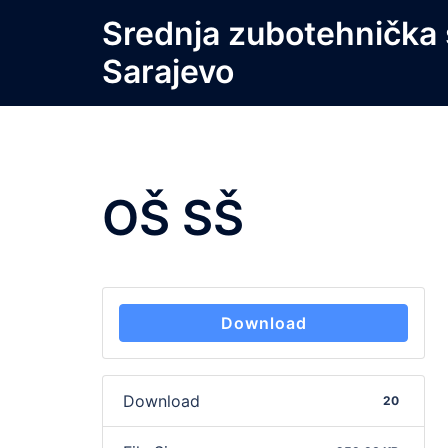
Skip
Srednja zubotehnička 
to
Sarajevo
content
OŠ SŠ
Download
Download
20