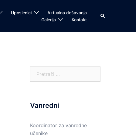
Uposlenici
Aktualna dešavanja
Search
Galerija
Kontakt
Pretraga:
Vanredni
Koordinator za vanredne
učenike