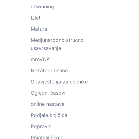
eTwinning
Izlet
Matura
Medjunarodno strucno
usavrsavanje
mreVUK
Nekategorisano
Obavještenja za učenike
Ogledni časovi
online nastava
Podjela knjižica
Popravni
Prijatelji škole